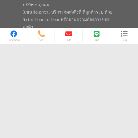
บริษัท ฯ ทุกคน
3.ขนส่งเอกชน บริการจัดส่งถึงที่ ที่ลูกค้าระบุ ด้วย
ระบบ Door To Door หรือตามความต้องการของ
ลูกค้า
วัตถุประสงค์
บริษัท พรีเมี่ยม เพอร์เฟค จำกัด จัดตั้งขึ้นเพื่อตอบ
สนองความต้องการ ด้านสินค้า ร่มพรีเมี่ยม
ประเภทร่ม ในสไตล์ที่โดดเด่นและแตกต่างกว่าที่
อื่นๆ กระโดดออกจากความจำเจ ในเรื่องการ
ออกแบบและคุณภาพสินค้า ความรวดเร็ว ความ
สวยงามพร้อมการรับประกันคุณภาพของโลโก้ ที่นี่
ที่เดียวเท่านั้น เพื่อแบนด์สินค้าที่สวยงามตามที่
ลูกค้าตั้งใจ
นโยบาย