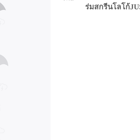
ร่มสกรีนโลโก้J