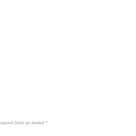
equired fields are marked
*