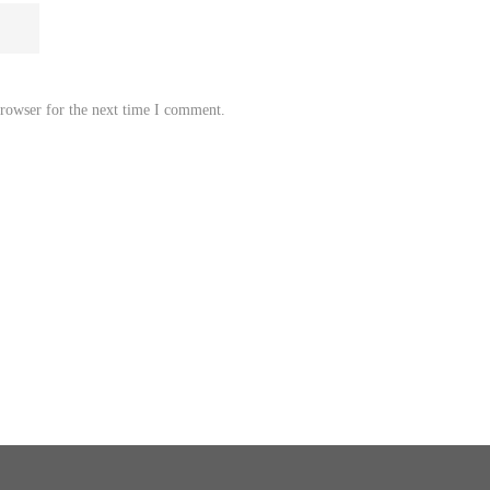
browser for the next time I comment.