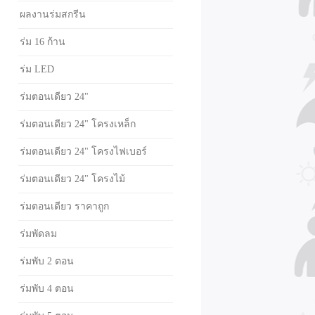
ผลงานร่มสกรีน
ร่ม 16 ก้าน
ร่ม LED
ร่มตอนเดียว 24"
ร่มตอนเดียว 24" โครงเหล็ก
ร่มตอนเดียว 24" โครงไฟเบอร์
ร่มตอนเดียว 24" โครงไม้
ร่มตอนเดียว ราคาถูก
ร่มพัดลม
ร่มพับ 2 ตอน
ร่มพับ 4 ตอน