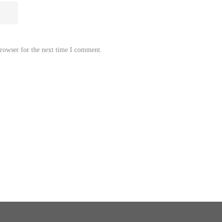
browser for the next time I comment.