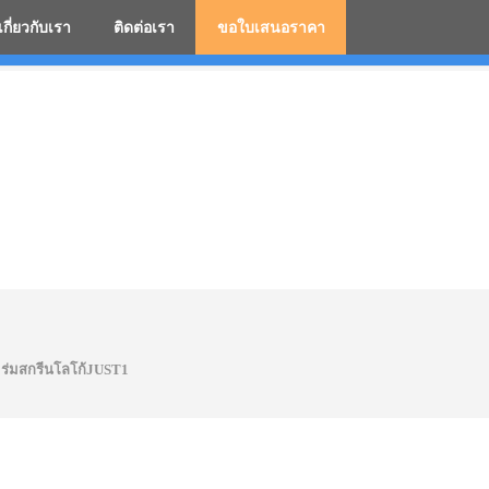
เกี่ยวกับเรา
ติดต่อเรา
ขอใบเสนอราคา
มสกรีนโลโก้ ร่มพรีเมี่ยม ร่มตอนเดียว ร่มกอล์ฟ ร่มกลับด้า
ร่มสกรีนโลโก้JUST1