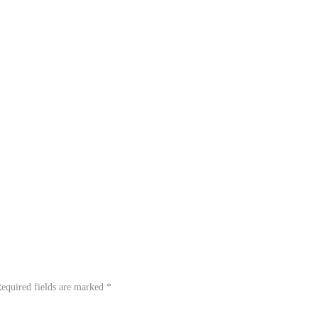
equired fields are marked
*