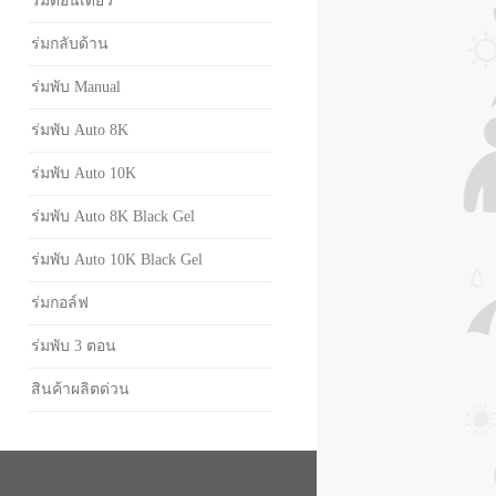
ร่มตอนเดียว
ร่มกลับด้าน
ร่มพับ Manual
ร่มพับ Auto 8K
ร่มพับ Auto 10K
ร่มพับ Auto 8K Black Gel
ร่มพับ Auto 10K Black Gel
ร่มกอล์ฟ
ร่มพับ 3 ตอน
สินค้าผลิตด่วน