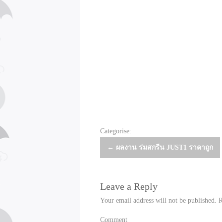
Categorise:
Post
←
ผลงาน ร่มสกรีน JUST1 ราคาถูก
navigation
Leave a Reply
Your email address will not be published.
R
Comment