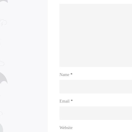
Name
*
Email
*
Website