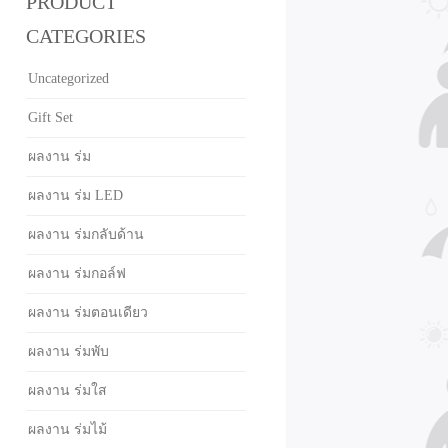
PRODUCT
CATEGORIES
Uncategorized
Gift Set
ผลงาน ร่ม
ผลงาน ร่ม LED
ผลงาน ร่มกลับด้าน
ผลงาน ร่มกอล์ฟ
ผลงาน ร่มตอนเดียว
ผลงาน ร่มพับ
ผลงาน ร่มใส
ผลงาน ร่มไม้