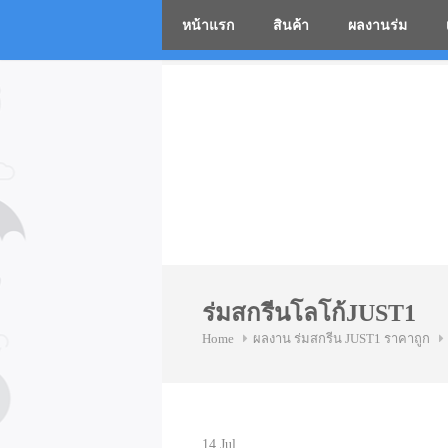
หน้าแรก
สินค้า
ผลงานร่ม
โรงงานร่
Skip
to
content
ร่มสกรีนโลโก้JUST1
Home
ผลงาน ร่มสกรีน JUST1 ราคาถูก
14
Jul