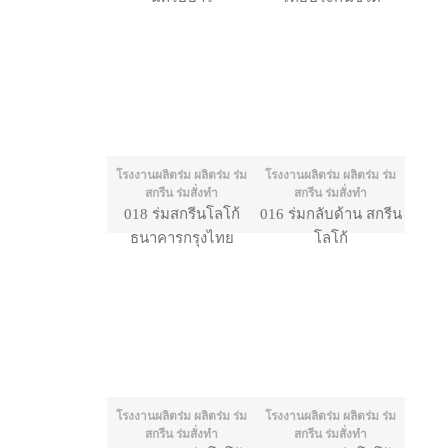
โรงงานผลิตร่ม ผลิตร่ม ร่ม
โรงงานผลิตร่ม ผลิตร่ม ร่ม
สกรีน ร่มสั่งทำ
สกรีน ร่มสั่งทำ
018 ร่มสกรีนโลโก้
016 ร่มกลับด้าน สกรีน
ธนาคารกรุงไทย
โลโก้
โรงงานผลิตร่ม ผลิตร่ม ร่ม
โรงงานผลิตร่ม ผลิตร่ม ร่ม
สกรีน ร่มสั่งทำ
สกรีน ร่มสั่งทำ