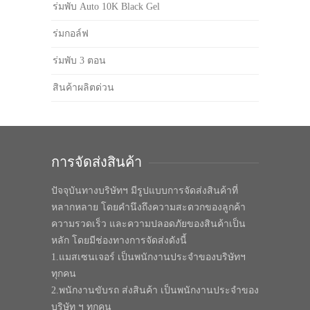
ร่มพับ Auto 10K Black Gel
ร่มกอล์ฟ
ร่มพับ 3 ตอน
สินค้าผลิตด่วน
การจัดส่งสินค้า
ปัจจุบันทางบริษัทฯ มีรูปแบบการจัดส่งสินค้าที่
หลากหลาย โดยคำนึงถึงความสะดวกของลูกค้า
ความรวดเร็ว และความปลอดภัยของสินค้าเป็น
หลัก โดยมีช่องทางการจัดส่งดังนี้
1.แมสเซนเจอร์ เป็นพนักงานประจำของบริษัทฯ
ทุกคน
2.พนักงานขับรถ ส่งสินค้า เป็นพนักงานประจำของ
บริษัท ฯ ทุกคน