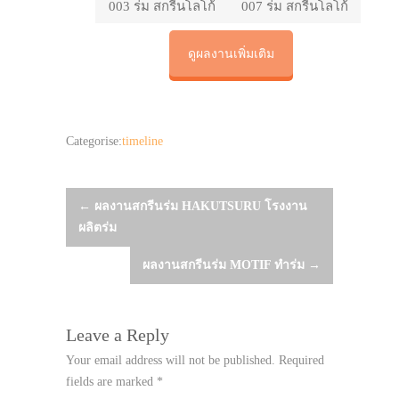
003 ร่ม สกรีนโลโก้
007 ร่ม สกรีนโลโก้
ดูผลงานเพิ่มเติม
Categorise:
timeline
Post
←
ผลงานสกรีนร่ม HAKUTSURU โรงงาน
ผลิตร่ม
navigation
ผลงานสกรีนร่ม MOTIF ทำร่ม
→
Leave a Reply
Your email address will not be published.
Required
fields are marked
*