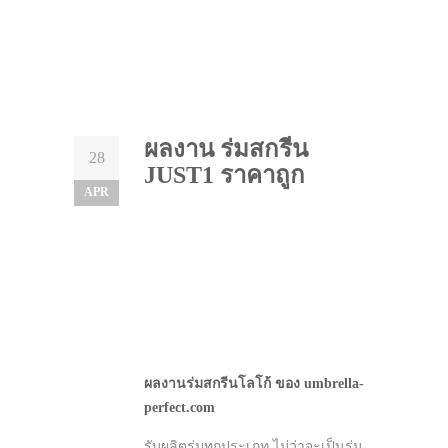
ผลงาน ร่มสกรีน
28
JUST1 ราคาถูก
APR
ผลงานร่มสกรีนโลโก้ ของ umbrella-
perfect.com
รับผลิตร่มทุกประเภท ไม่ว่าจะเป็นร่ม