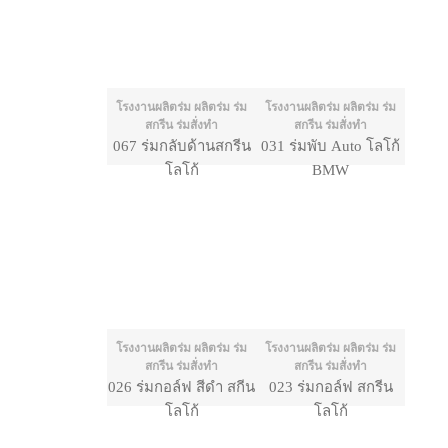
โรงงานผลิตร่ม ผลิตร่ม ร่ม
โรงงานผลิตร่ม ผลิตร่ม ร่ม
สกรีน ร่มสั่งทำ
สกรีน ร่มสั่งทำ
067 ร่มกลับด้านสกรีน
031 ร่มพับ Auto โลโก้
โลโก้
BMW
โรงงานผลิตร่ม ผลิตร่ม ร่ม
โรงงานผลิตร่ม ผลิตร่ม ร่ม
สกรีน ร่มสั่งทำ
สกรีน ร่มสั่งทำ
026 ร่มกอล์ฟ สีดำ สกีน
023 ร่มกอล์ฟ สกรีน
โลโก้
โลโก้