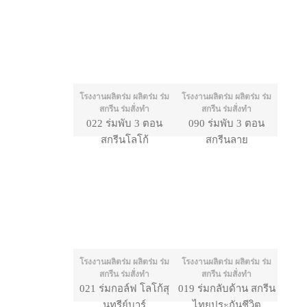
โรงงานผลิตร่ม ผลิตร่ม ร่ม
โรงงานผลิตร่ม ผลิตร่ม ร่ม
สกรีน ร่มสั่งทำ
สกรีน ร่มสั่งทำ
022 ร่มพับ 3 ตอน
090 ร่มพับ 3 ตอน
สกรีนโลโก้
สกรีนลาย
โรงงานผลิตร่ม ผลิตร่ม ร่ม
โรงงานผลิตร่ม ผลิตร่ม ร่ม
สกรีน ร่มสั่งทำ
สกรีน ร่มสั่งทำ
021 ร่มกอล์ฟ โลโก้สุ
019 ร่มกลับด้าน สกรีน
นทรีย์บาร์
ไทยประกันชีวิต