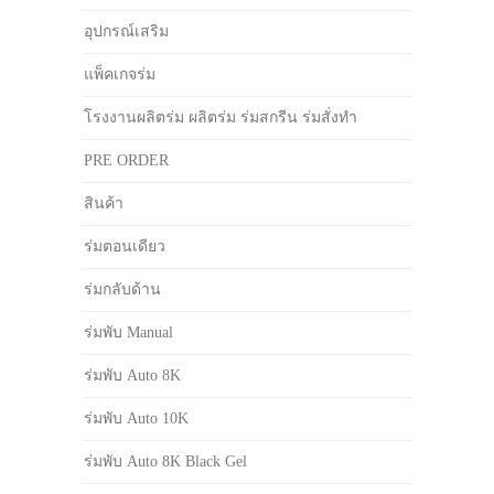
อุปกรณ์เสริม
แพ็คเกจร่ม
โรงงานผลิตร่ม ผลิตร่ม ร่มสกรีน ร่มสั่งทำ
PRE ORDER
สินค้า
ร่มตอนเดียว
ร่มกลับด้าน
ร่มพับ Manual
ร่มพับ Auto 8K
ร่มพับ Auto 10K
ร่มพับ Auto 8K Black Gel