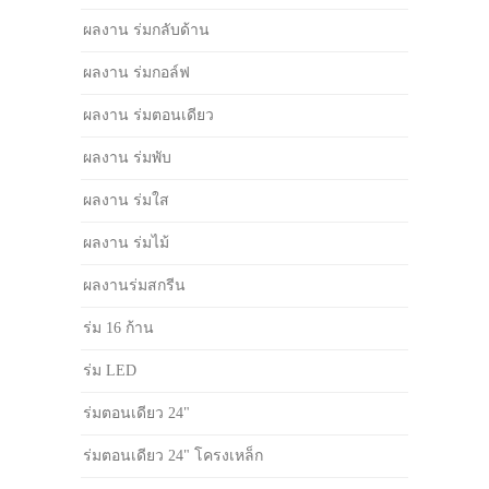
ผลงาน ร่มกลับด้าน
ผลงาน ร่มกอล์ฟ
ผลงาน ร่มตอนเดียว
ผลงาน ร่มพับ
ผลงาน ร่มใส
ผลงาน ร่มไม้
ผลงานร่มสกรีน
ร่ม 16 ก้าน
ร่ม LED
ร่มตอนเดียว 24"
ร่มตอนเดียว 24" โครงเหล็ก