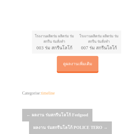
โรงงานผลิตร่ม ผลิตร่ม ร่ม
โรงงานผลิตร่ม ผลิตร่ม ร่ม
สกรีน ร่มสั่งทำ
สกรีน ร่มสั่งทำ
003 ร่ม สกรีนโลโก้
007 ร่ม สกรีนโลโก้
ดูผลงานเพิ่มเติม
Categorise:
timeline
Post
←
ผลงาน ร่มสกรีนโลโก้ Feelgood
ผลงาน ร่มสกรีนโลโก้ POLICE TERO
→
navigation