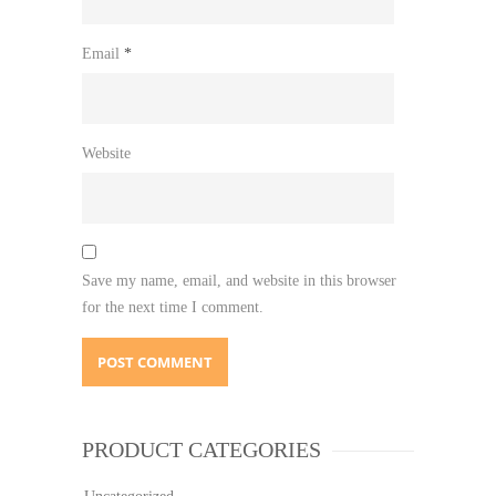
Email
*
Website
Save my name, email, and website in this browser
for the next time I comment.
PRODUCT CATEGORIES