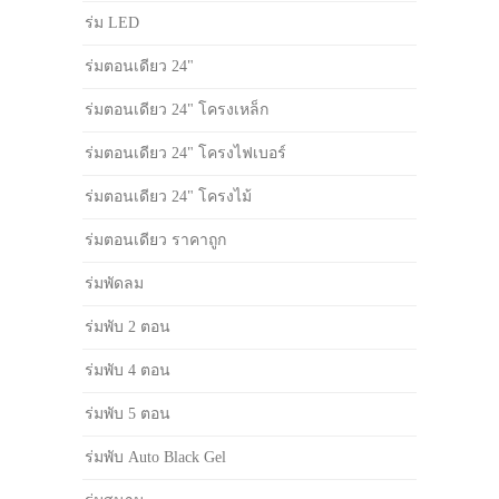
ร่ม LED
ร่มตอนเดียว 24"
ร่มตอนเดียว 24" โครงเหล็ก
ร่มตอนเดียว 24" โครงไฟเบอร์
ร่มตอนเดียว 24" โครงไม้
ร่มตอนเดียว ราคาถูก
ร่มพัดลม
ร่มพับ 2 ตอน
ร่มพับ 4 ตอน
ร่มพับ 5 ตอน
ร่มพับ Auto Black Gel