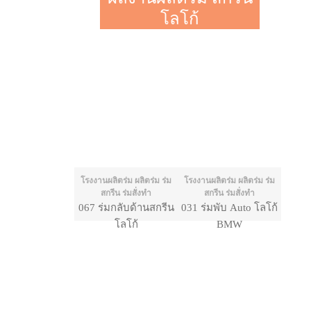
โลโก้
โรงงานผลิตร่ม ผลิตร่ม ร่ม
โรงงานผลิตร่ม ผลิตร่ม ร่ม
สกรีน ร่มสั่งทำ
สกรีน ร่มสั่งทำ
067 ร่มกลับด้านสกรีน
031 ร่มพับ Auto โลโก้
โลโก้
BMW