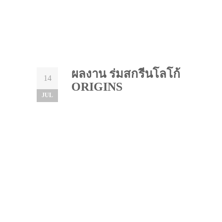
ผลงาน ร่มสกรีนโลโก้
14
ORIGINS
JUL