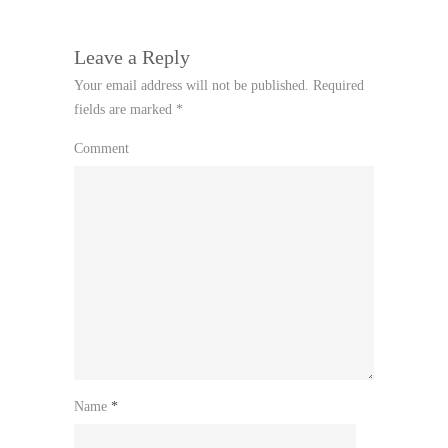
Leave a Reply
Your email address will not be published.
Required
fields are marked
*
Comment
Name
*