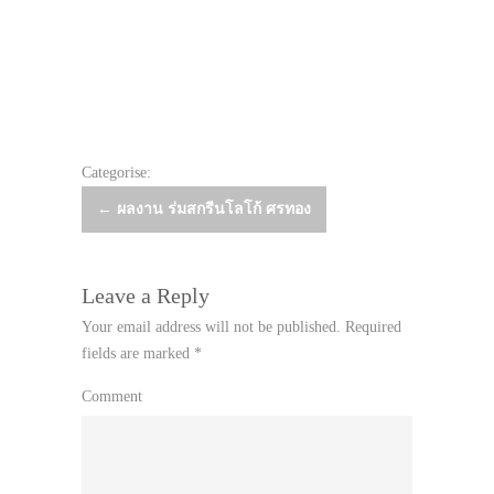
Categorise:
Post
←
ผลงาน ร่มสกรีนโลโก้ ศรทอง
navigation
Leave a Reply
Your email address will not be published.
Required
fields are marked
*
Comment