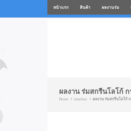
หน้าแรก
สินค้า
ผลงานร่ม
โรงงานร่
Skip
to
content
ผลงาน ร่มสกรีนโลโก้ ก
Home
timeline
ผลงาน ร่มสกรีนโลโก้ ก