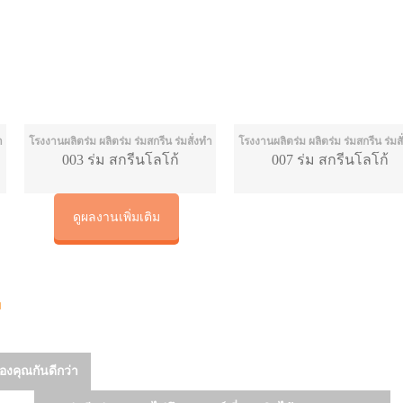
ำ
โรงงานผลิตร่ม ผลิตร่ม ร่มสกรีน ร่มสั่งทำ
โรงงานผลิตร่ม ผลิตร่ม ร่มสกรีน ร่มส
003 ร่ม สกรีนโลโก้
007 ร่ม สกรีนโลโก้
ดูผลงานเพิ่มเติม
ม
งคุณกันดีกว่า