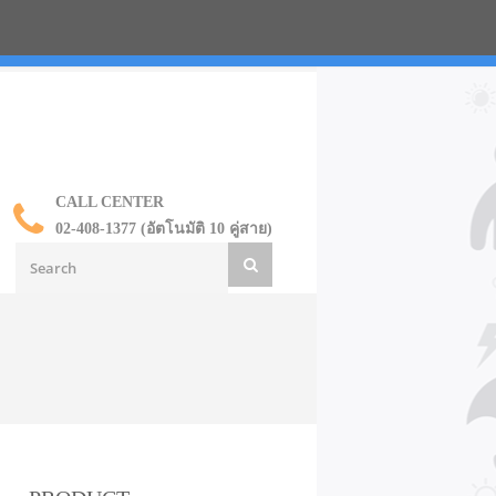
น ราคาส่ง
CALL CENTER
02-408-1377 (อัตโนมัติ 10 คู่สาย)