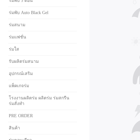
ร่มพับ 5 ตอน
ร่มพับ Auto Black Gel
ร่มสนาม
ร่มแฟชั่น
ร่มใส
รับผลิตร่มสนาม
อุปกรณ์เสริม
แพ็คเกจร่ม
โรงงานผลิตร่ม ผลิตร่ม ร่มสกรีน
ร่มสั่งทำ
PRE ORDER
สินค้า