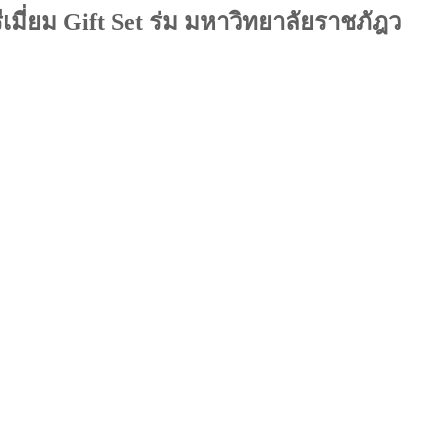
เมี่ยม Gift Set ร่ม มหาวิทยาลัยราชภัฎว