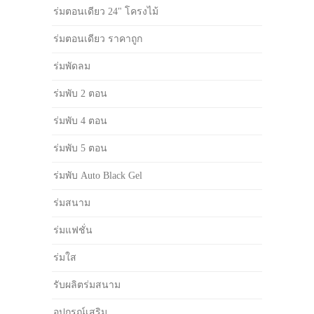
ร่มตอนเดียว 24" โครงไม้
ร่มตอนเดียว ราคาถูก
ร่มพัดลม
ร่มพับ 2 ตอน
ร่มพับ 4 ตอน
ร่มพับ 5 ตอน
ร่มพับ Auto Black Gel
ร่มสนาม
ร่มแฟชั่น
ร่มใส
รับผลิตร่มสนาม
อุปกรณ์เสริม