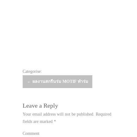
Categorise:
Post
←
ผลงานสกรีนร่ม MOTIF ทำร่ม
navigation
Leave a Reply
Your email address will not be published.
Required
fields are marked
*
Comment