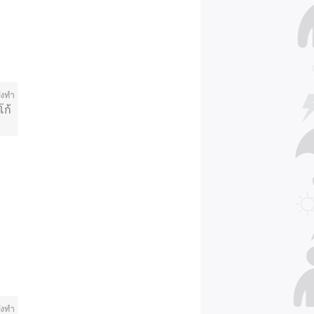
ั่งทำ
โก้
ั่งทำ