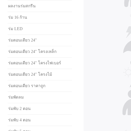
ผลงานร่มสกรีน
ร่ม 16 ก้าน
ร่ม LED
ร่มตอนเดียว 24"
ร่มตอนเดียว 24" โครงเหล็ก
ร่มตอนเดียว 24" โครงไฟเบอร์
ร่มตอนเดียว 24" โครงไม้
ร่มตอนเดียว ราคาถูก
ร่มพัดลม
ร่มพับ 2 ตอน
ร่มพับ 4 ตอน