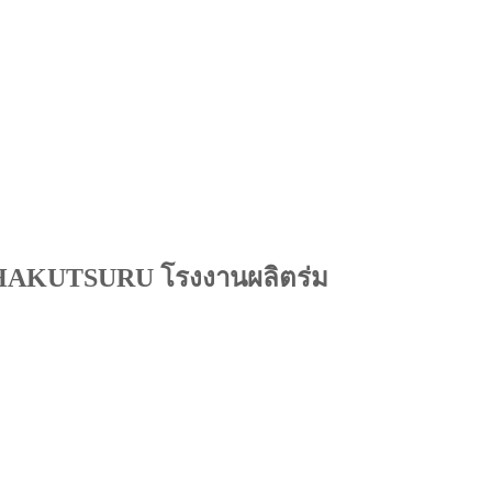
 HAKUTSURU โรงงานผลิตร่ม