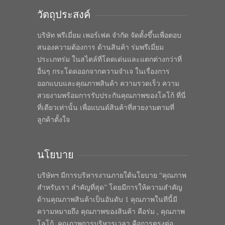
วัตถุประสงค์
บริษัท พรีเมี่ยม เพอร์เฟค จำกัด จัดตั้งขึ้นเพื่อตอบ
สนองความต้องการ ด้านสินค้า ร่มพรีเมี่ยม
ประเภทร่ม ในสไตล์ที่โดดเด่นและแตกต่างกว่าที่
อื่นๆ กระโดดออกจากความจำเจ ในเรื่องการ
ออกแบบและคุณภาพสินค้า ความรวดเร็ว ความ
สวยงามพร้อมการรับประกันคุณภาพของโลโก้ ที่นี่
ที่เดียวเท่านั้น เพื่อแบนด์สินค้าที่สวยงามตามที่
ลูกค้าตั้งใจ
นโยบาย
บริษัทฯ มีการบริหารงานภายใต้นโยบาย “คุณภาพ
สำหรับเรา สำคัญที่สุด” โดยมีการให้ความสำคัญ
ด้านคุณภาพสินค้าเป็นอันดับ 1 คุณภาพในทีนี้มี
ความหมายถึง คุณภาพของสินค้า คือร่ม , คุณภาพ
โลโก้, คุณภาพการบริหารเวลา คือการตรงต่อ