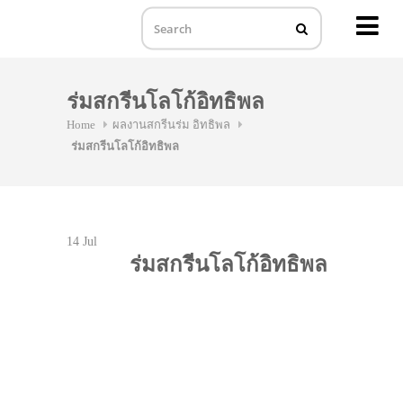
MENU
Skip
to
ร่มสกรีนโลโก้อิทธิพล
content
Home
ผลงานสกรีนร่ม อิทธิพล
ร่มสกรีนโลโก้อิทธิพล
14
Jul
ร่มสกรีนโลโก้อิทธิพล