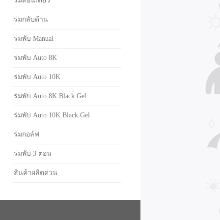
ร่มตอนเดียว
ร่มกลับด้าน
ร่มพับ Manual
ร่มพับ Auto 8K
ร่มพับ Auto 10K
ร่มพับ Auto 8K Black Gel
ร่มพับ Auto 10K Black Gel
ร่มกอล์ฟ
ร่มพับ 3 ตอน
สินค้าผลิตด่วน