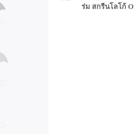
ร่ม สกรีนโลโก