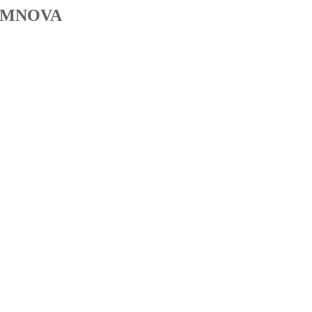
้ OMNOVA