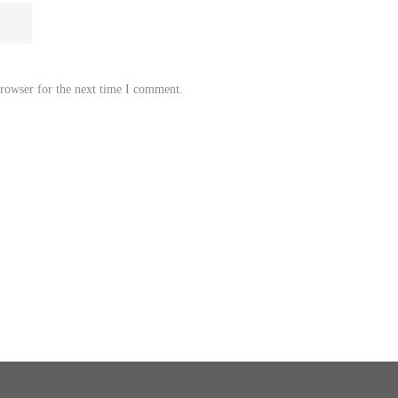
browser for the next time I comment.