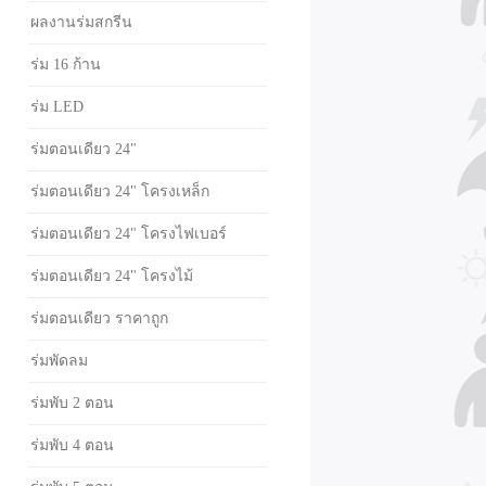
ผลงานร่มสกรีน
ร่ม 16 ก้าน
ร่ม LED
ร่มตอนเดียว 24"
ร่มตอนเดียว 24" โครงเหล็ก
ร่มตอนเดียว 24" โครงไฟเบอร์
ร่มตอนเดียว 24" โครงไม้
ร่มตอนเดียว ราคาถูก
ร่มพัดลม
ร่มพับ 2 ตอน
ร่มพับ 4 ตอน