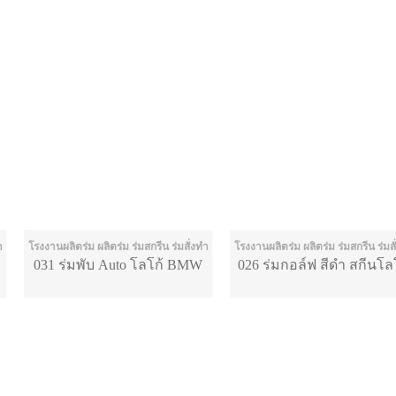
ำ
โรงงานผลิตร่ม ผลิตร่ม ร่มสกรีน ร่มสั่งทำ
โรงงานผลิตร่ม ผลิตร่ม ร่มสกรีน ร่มส
031 ร่มพับ Auto โลโก้ BMW
026 ร่มกอล์ฟ สีดำ สกีนโล