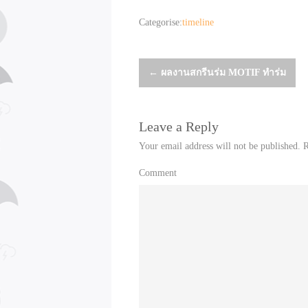
Categorise:
timeline
Post
←
ผลงานสกรีนร่ม MOTIF ทำร่ม
navigation
Leave a Reply
Your email address will not be published.
R
Comment