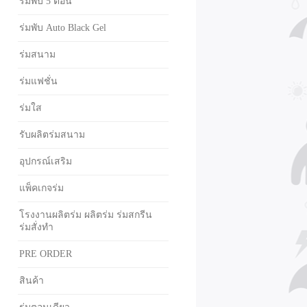
ร่มพับ 5 ตอน
ร่มพับ Auto Black Gel
ร่มสนาม
ร่มแฟชั่น
ร่มใส
รับผลิตร่มสนาม
อุปกรณ์เสริม
แพ็คเกจร่ม
โรงงานผลิตร่ม ผลิตร่ม ร่มสกรีน
ร่มสั่งทำ
PRE ORDER
สินค้า