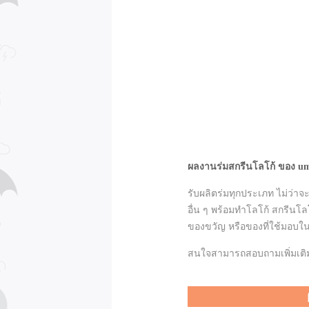
ผลงานร่มสกรีนโลโก้ ของ umb
รับผลิตร่มทุกประเภท ไม่ว่าจ
อื่น ๆ พร้อมทำโลโก้ สกรีนโล
ของขวัญ หรือของที่ใช้มอบใน
สนใจสามารถสอบถามเพิ่มเติมหร