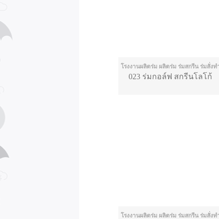
โรงงานผลิตร่ม ผลิตร่ม ร่มสกรีน ร่มสั่งท
023 ร่มกอล์ฟ สกรีนโลโก้
โรงงานผลิตร่ม ผลิตร่ม ร่มสกรีน ร่มสั่งท