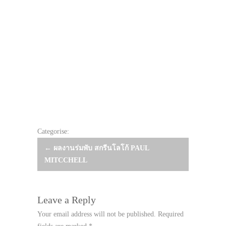
Categorise:
Post
←
ผลงานร่มพับ สกรีนโลโก้ PAUL
MITCCHELL
navigation
Leave a Reply
Your email address will not be published.
Required