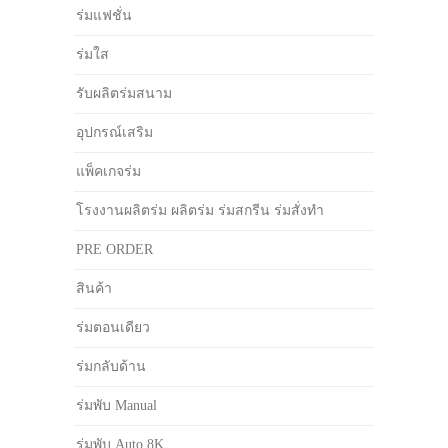
ร่มแฟชั่น
ร่มใส
รับผลิตร่มสนาม
อุปกรณ์เสริม
แพ็คเกจร่ม
โรงงานผลิตร่ม ผลิตร่ม ร่มสกรีน ร่มสั่งทำ
PRE ORDER
สินค้า
ร่มตอนเดียว
ร่มกลับด้าน
ร่มพับ Manual
ร่มพับ Auto 8K