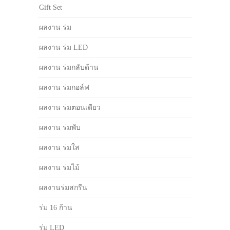
Gift Set
ผลงาน ร่ม
ผลงาน ร่ม LED
ผลงาน ร่มกลับด้าน
ผลงาน ร่มกอล์ฟ
ผลงาน ร่มตอนเดียว
ผลงาน ร่มพับ
ผลงาน ร่มใส
ผลงาน ร่มไม้
ผลงานร่มสกรีน
ร่ม 16 ก้าน
ร่ม LED