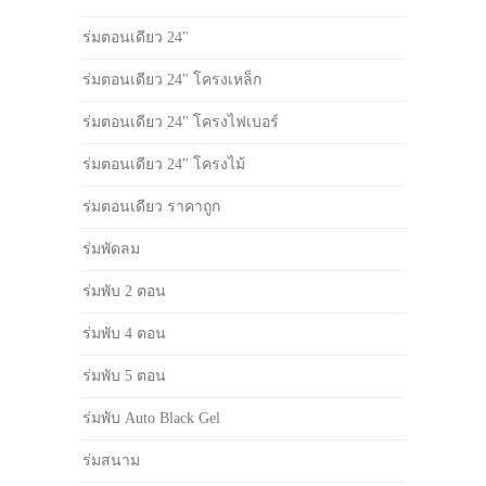
ร่มตอนเดียว 24"
ร่มตอนเดียว 24" โครงเหล็ก
ร่มตอนเดียว 24" โครงไฟเบอร์
ร่มตอนเดียว 24" โครงไม้
ร่มตอนเดียว ราคาถูก
ร่มพัดลม
ร่มพับ 2 ตอน
ร่มพับ 4 ตอน
ร่มพับ 5 ตอน
ร่มพับ Auto Black Gel
ร่มสนาม