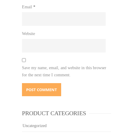
Email
*
Website
Save my name, email, and website in this browser
for the next time I comment.
PRODUCT CATEGORIES
Uncategorized