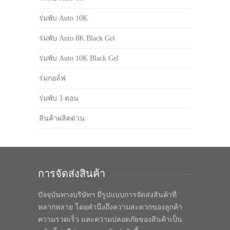
ร่มพับ Auto 10K
ร่มพับ Auto 8K Black Gel
ร่มพับ Auto 10K Black Gel
ร่มกอล์ฟ
ร่มพับ 3 ตอน
สินค้าผลิตด่วน
การจัดส่งสินค้า
ปัจจุบันทางบริษัทฯ มีรูปแบบการจัดส่งสินค้าที่
หลากหลาย โดยคำนึงถึงความสะดวกของลูกค้า
ความรวดเร็ว และความปลอดภัยของสินค้าเป็น