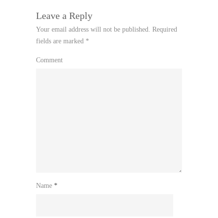
Leave a Reply
Your email address will not be published.
Required
fields are marked
*
Comment
Name
*