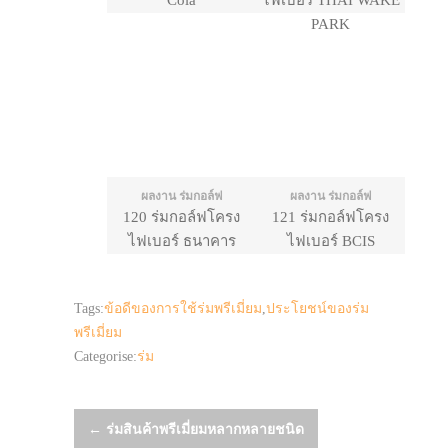
Cola
ไฟเบอร์ THAI WAKE
PARK
ผลงาน ร่มกอล์ฟ
ผลงาน ร่มกอล์ฟ
120 ร่มกอล์ฟโครง
121 ร่มกอล์ฟโครง
ไฟเบอร์ ธนาคาร
ไฟเบอร์ BCIS
ออมสิน
Tags:
ข้อดีของการใช้ร่มพรีเมี่ยม
,
ประโยชน์ของร่ม
พรีเมี่ยม
Categorise:
ร่ม
Post
←
ร่มสินค้าพรีเมี่ยมหลากหลายชนิด