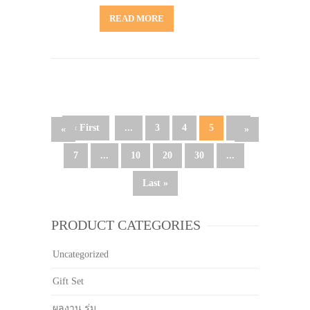
READ MORE
« First
...
3
4
5
6
«
»
7
...
10
20
30
...
Last »
PRODUCT CATEGORIES
Uncategorized
Gift Set
ผลงาน ร่ม