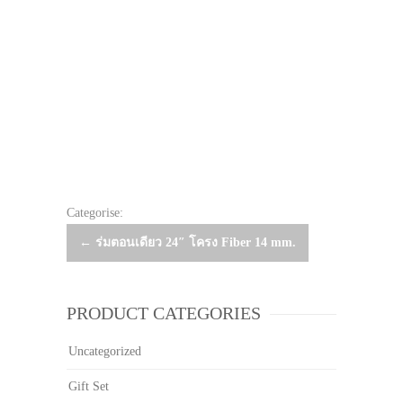
Categorise:
Post
←
ร่มตอนเดียว 24″ โครง Fiber 14 mm.
navigation
PRODUCT CATEGORIES
Uncategorized
Gift Set