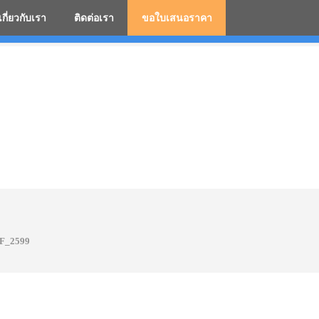
เกี่ยวกับเรา
ติดต่อเรา
ขอใบเสนอราคา
มสกรีนโลโก้ ร่มพรีเมี่ยม ร่มตอนเดียว ร่มกอล์ฟ ร่มกลับด้า
F_2599