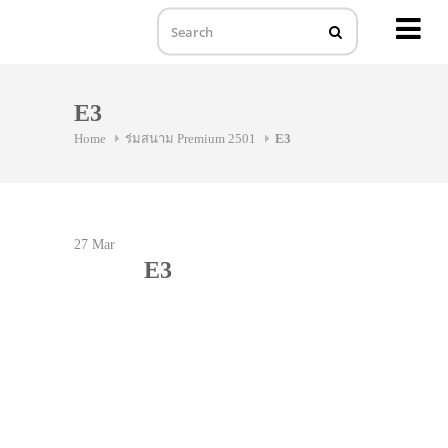
MENU
Skip
to
E3
content
Home
ร่มสนาม Premium 2501
E3
27
Mar
E3