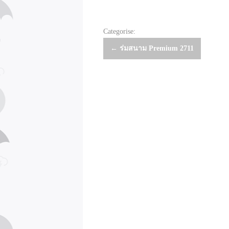
Categorise:
Post
←
ร่มสนาม Premium 2711
navigation