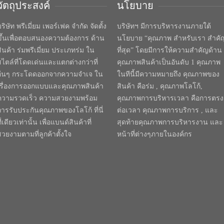
วัตถุประสงค์
นโยบาย
ริษัท พรีเมี่ยม เพอร์เฟค จำกัด จัดตั้ง
บริษัทฯ มีการบริหารงานภายใต้
ขึ้นเพื่อตอบสนองความต้องการ ด้าน
นโยบาย “คุณภาพ สำหรับเรา สำคั
สินค้า ร่มพรีเมี่ยม ประเภทร่ม ใน
ที่สุด” โดยมีการให้ความสำคัญด้าน
สไตล์ที่โดดเด่นและแตกต่างกว่าที่
คุณภาพสินค้าเป็นอันดับ 1 คุณภาพ
อื่นๆ กระโดดออกจากความจำเจ ใน
ในทีนี้มีความหมายถึง คุณภาพของ
เรื่องการออกแบบและคุณภาพสินค้า
สินค้า คือร่ม , คุณภาพโลโก้,
ความรวดเร็ว ความสวยงามพร้อม
คุณภาพการบริหารเวลา คือการตรง
การรับประกันคุณภาพของโลโก้ ที่นี่
ต่อเวลา คุณภาพการบริการ , และ
ี่เดียวเท่านั้น เพื่อแบนด์สินค้าที่
สุดท้ายคุณภาพการบริหารงาน และ
สวยงามตามที่ลูกค้าตั้งใจ
หน้าที่ต่างๆภายในองค์กร