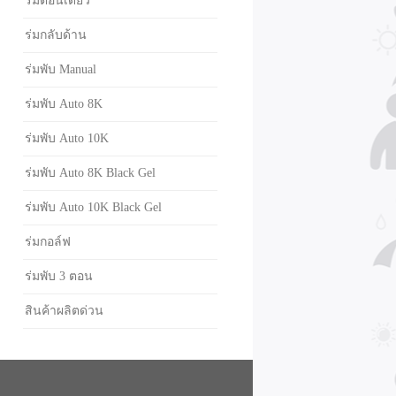
ร่มตอนเดียว
ร่มกลับด้าน
ร่มพับ Manual
ร่มพับ Auto 8K
ร่มพับ Auto 10K
ร่มพับ Auto 8K Black Gel
ร่มพับ Auto 10K Black Gel
ร่มกอล์ฟ
ร่มพับ 3 ตอน
สินค้าผลิตด่วน