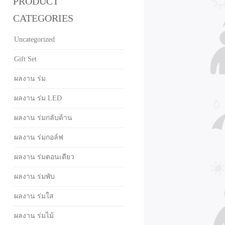
PRODUCT
CATEGORIES
Uncategorized
Gift Set
ผลงาน ร่ม
ผลงาน ร่ม LED
ผลงาน ร่มกลับด้าน
ผลงาน ร่มกอล์ฟ
ผลงาน ร่มตอนเดียว
ผลงาน ร่มพับ
ผลงาน ร่มใส
ผลงาน ร่มไม้