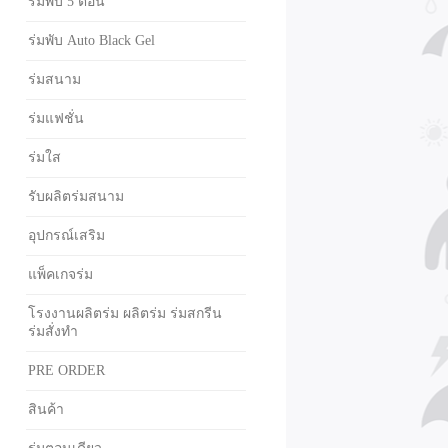
ร่มพับ 5 ตอน
ร่มพับ Auto Black Gel
ร่มสนาม
ร่มแฟชั่น
ร่มใส
รับผลิตร่มสนาม
อุปกรณ์เสริม
แพ็คเกจร่ม
โรงงานผลิตร่ม ผลิตร่ม ร่มสกรีน
ร่มสั่งทำ
PRE ORDER
สินค้า