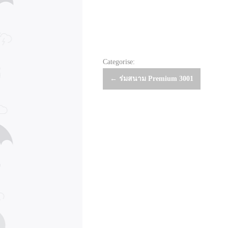
Categorise:
Post
←
ร่มสนาม Premium 3001
navigation