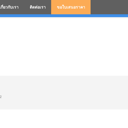
เกี่ยวกับเรา
ติดต่อเรา
ขอใบเสนอราคา
มสกรีนโลโก้ ร่มพรีเมี่ยม ร่มตอนเดียว ร่มกอล์ฟ ร่มกลับด้า
2