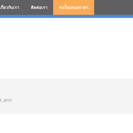
เกี่ยวกับเรา
ติดต่อเรา
ขอใบเสนอราคา
มสกรีนโลโก้ ร่มพรีเมี่ยม ร่มตอนเดียว ร่มกอล์ฟ ร่มกลับด้า
F_8757