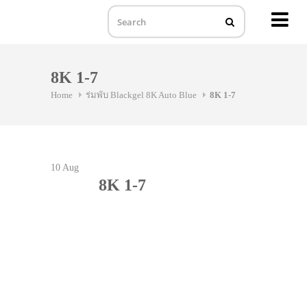
MENU
Skip
to
8K 1-7
content
Home
ร่มพับ Blackgel 8K Auto Blue
8K 1-7
10
Aug
8K 1-7