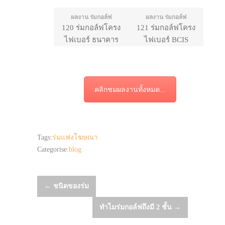
ผลงาน ร่มกอล์ฟ
ผลงาน ร่มกอล์ฟ
120 ร่มกอล์ฟโครง
121 ร่มกอล์ฟโครง
ไฟเบอร์ ธนาคาร
ไฟเบอร์ BCIS
ออมสิน
คลิกชมผลงานทั้งหมด...
Tags:
ร่มแฟงโฆษณา
Categorise:
blog
Post
←
ชนิดของร่ม
ทำไมร่มกอล์ฟถึงมี 2 ชั้น
→
navigation