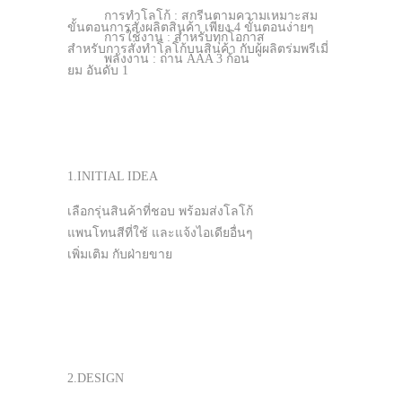
การทำโลโก้ : สกรีนตามความเหมาะสม
ขั้นตอนการสั่งผลิตสินค้า เพียง 4 ขั้นตอนง่ายๆ
การใช้งาน : สำหรับทุกโอกาส
สำหรับการสั่งทำโลโก้บนสินค้า กับผู้ผลิตร่มพรีเมี่
พลังงาน : ถ่าน AAA 3 ก้อน
ยม อันดับ 1
1.INITIAL IDEA
เลือกรุ่นสินค้าที่ชอบ พร้อมส่งโลโก้
แพนโทนสีที่ใช้ และแจ้งไอเดียอื่นๆ
เพิ่มเติม กับฝ่ายขาย
2.DESIGN