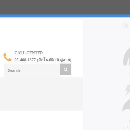
น ราคาส่ง
CALL CENTER
02-408-1377 (อัตโนมัติ 10 คู่สาย)