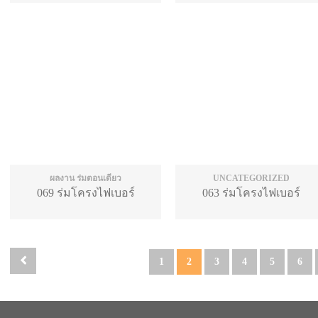
ผลงาน ร่มตอนเดียว
UNCATEGORIZED
069 ร่มโครงไฟเบอร์
063 ร่มโครงไฟเบอร์
1
2
3
4
5
6