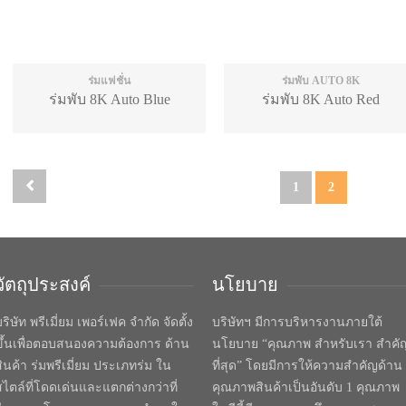
ร่มแฟชั่น
ร่มพับ AUTO 8K
ร่มพับ 8K Auto Blue
ร่มพับ 8K Auto Red
1
2
วัตถุประสงค์
นโยบาย
ริษัท พรีเมี่ยม เพอร์เฟค จำกัด จัดตั้ง
บริษัทฯ มีการบริหารงานภายใต้
ขึ้นเพื่อตอบสนองความต้องการ ด้าน
นโยบาย “คุณภาพ สำหรับเรา สำคั
สินค้า ร่มพรีเมี่ยม ประเภทร่ม ใน
ที่สุด” โดยมีการให้ความสำคัญด้าน
สไตล์ที่โดดเด่นและแตกต่างกว่าที่
คุณภาพสินค้าเป็นอันดับ 1 คุณภาพ