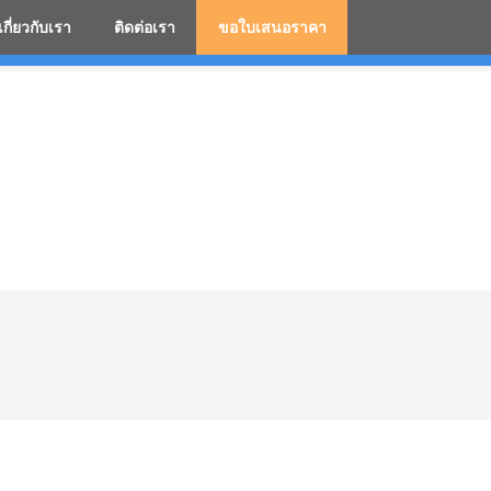
เกี่ยวกับเรา
ติดต่อเรา
ขอใบเสนอราคา
มสกรีนโลโก้ ร่มพรีเมี่ยม ร่มตอนเดียว ร่มกอล์ฟ ร่มกลับด้า