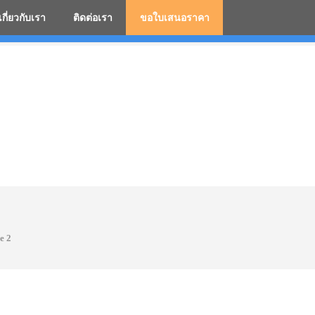
เกี่ยวกับเรา
ติดต่อเรา
ขอใบเสนอราคา
มสกรีนโลโก้ ร่มพรีเมี่ยม ร่มตอนเดียว ร่มกอล์ฟ ร่มกลับด้า
e 2