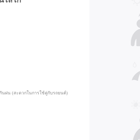
ีนโลโก้
ันฝน (สะดวกในการใช้คู่กับรถยนต์)