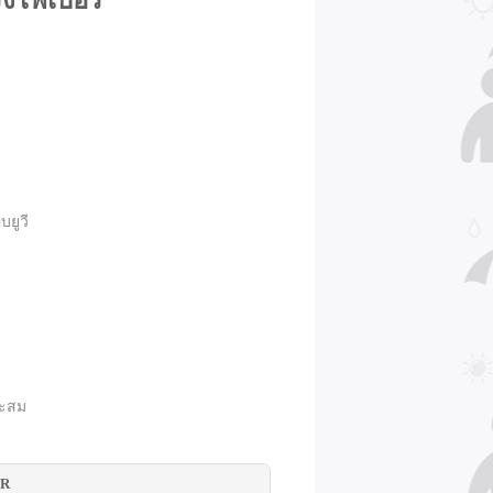
รงไฟเบอร์
บยูวี
าะสม
ER