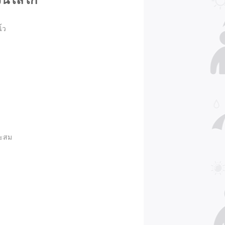
ีนโลโก้
ิ้ว
าะสม