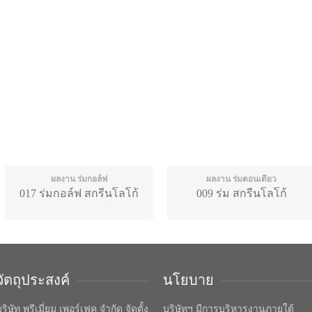
ผลงาน ร่มกอล์ฟ
ผลงาน ร่มตอนเดียว
017 ร่มกอล์ฟ สกรีนโลโก้
009 ร่ม สกรีนโลโก้
วัตถุประสงค์
นโยบาย
ริษัท พรีเมี่ยม เพอร์เฟค จำกัด จัดตั้ง
บริษัทฯ มีการบริหารงานภายใต้