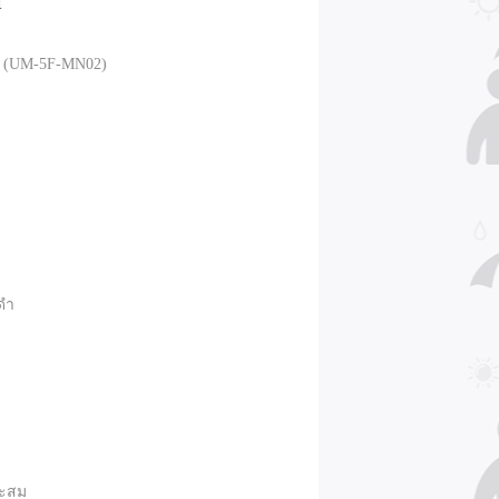
l
ual (UM-5F-MN02)
ีดำ
าะสม