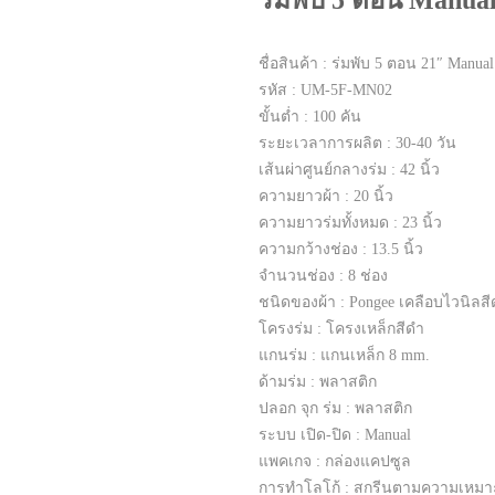
ร่มพับ 5 ตอน Manua
ชื่อสินค้า : ร่มพับ 5 ตอน 21″ Man
รหัส : UM-5F-MN02
ขั้นต่ำ : 100 คัน
ระยะเวลาการผลิต : 30-40 วัน
เส้นผ่าศูนย์กลางร่ม : 42 นิ้ว
ความยาวผ้า : 20 นิ้ว
ความยาวร่มทั้งหมด : 23 นิ้ว
ความกว้างช่อง : 13.5 นิ้ว
จำนวนช่อง : 8 ช่อง
ชนิดของผ้า : Pongee เคลือบไวนิลส
โครงร่ม : โครงเหล็กสีดำ
แกนร่ม : แกนเหล็ก 8 mm.
ด้ามร่ม : พลาสติก
ปลอก จุก ร่ม : พลาสติก
ระบบ เปิด-ปิด : Manual
แพคเกจ : กล่องแคปซูล
การทำโลโก้ : สกรีนตามความเหม