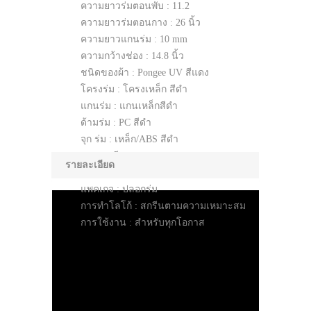
ความยาวร่มตอนพับ : 11.2
ความยาวร่มตอนกาง :
26 นิ้ว
ความยาวแกนร่ม : 10 mm
ความกว้างช่อง : 14.8 นิ้ว
ชนิดของผ้า : Pongee UV สีแดง
โครงร่ม : โครงเหล็ก สีดำ
แกนร่ม : แกนเหล็กสีดำ
ด้ามร่ม : PC สีดำ
จุก ร่ม : เหล็ก/ABS สีดำ
ปลอก : สีแดง
รายละเอียด
ระบบ เปิด-ปิด : เปิดออโต
แพคเกจ : ปลอกร่ม
การทำโลโก้ : สกรีนตามความเหมาะสม
การใช้งาน : สำหรับทุกโอกาส