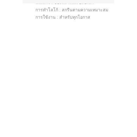
แพคเกจ : ซองพลาสติก/ปลอกผ้า
การทำโลโก้ : สกรีนตามความเหมาะสม
การใช้งาน : สำหรับทุกโอกาส