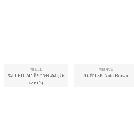
ร่ม LED
ร่มแฟชั่น
ร่ม LED 24″ สีขาว+แดง (ไฟ
ร่มพับ 8K Auto Brown
แบบ 3)