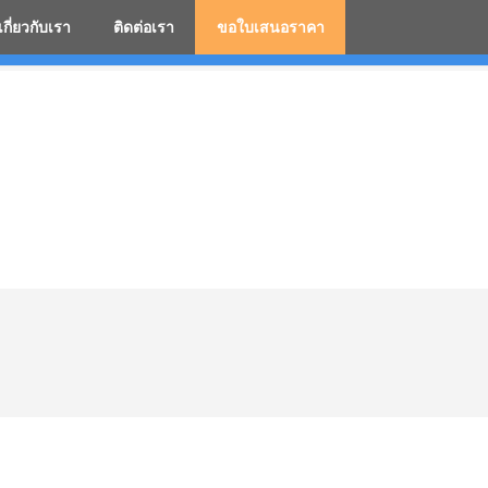
เกี่ยวกับเรา
ติดต่อเรา
ขอใบเสนอราคา
มสกรีนโลโก้ ร่มพรีเมี่ยม ร่มตอนเดียว ร่มกอล์ฟ ร่มกลับด้า