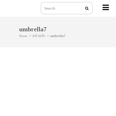
MENU
Skip
to
umbrella7
content
Home
หน้าหลัก
umbrella7