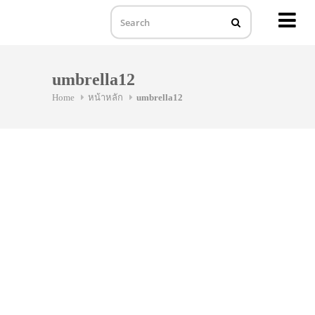
MENU
Skip
to
umbrella12
content
Home
หน้าหลัก
umbrella12