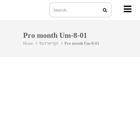
MENU
Skip
to
Pro month Um-8-01
content
Home
ร่มราคาถูก
Pro month Um-8-01