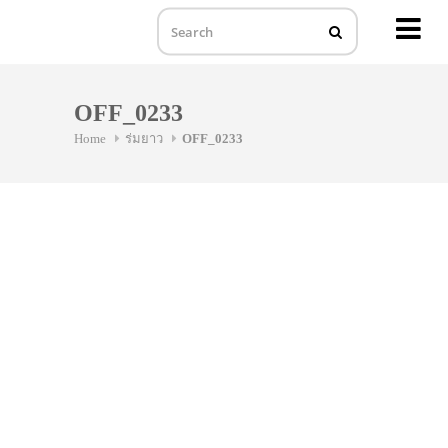
MENU
Skip
to
OFF_0233
content
Home
ร่มยาว
OFF_0233