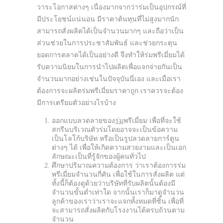
วาระโอกาสต่างๆ เนื่องมากจากว่าร่มเป็นอุปกรณ์ที่
มีประโยชน์แน่นอน มีราคาต้นทุนที่ไม่สูงมากนัก
สามารถสั่งผลิตได้เป็นจำนวนมากๆ และถือว่าเป็น
ส่วนช่วยในการประชาสัมพันธ์ และช่วยกระตุน
ยอดการตลาดได้เป็นอย่างดี จึงทำให้ร่มพรีเมี่ยมได้
รับความนิยมในการนำไปผลิตเพื่อแจกจ่ายกันเป็น
จำนวนมากอย่างเช่นในปัจจุบันนี่เอง และเมื่อเรา
ต้องการจะผลิตร่มพรีเมี่ยมราคาถูก เราควรจะต้อง
มีการเตรียมตัวอย่างไรบ้าง
ออกแบบลวดลายของ
ร่ม
พรีเมี่ยม เพื่อที่จะใช้
สกรีนบริเวณตัวร่มโดยอาจจะเป็นข้อความ
เป็นโลโก้บริษัท หรือเป็นรูปลวดลายการ์ตูน
ต่างๆ ได้ เพื่อให้เกิดความสวยงามและเป็นเอก
ลักษณะเป็นที่รู้จักของผู้คนทั่วไป
ศึกษาปริมาณความต้องการ ว่าเราต้องการร่ม
พรีเมี่ยมจำนวนกี่คัน เพื่อใช้ในการสั่งผลิต แต่
ทั้งนี้ก็ต้องดูด้วยว่าบริษัทที่รับผลิตนั้นต้องมี
จำนวนขั้นต่ำเท่าใด จากนั้นเราก็มาดูจำนวน
ลูกค้าของเราว่าเราจะแจกทั้งหมดที่ชิ้น เพื่อที่
จะสามารถสั่งผลิตกับโรงงานได้ครบถ้วนตาม
จำนวน