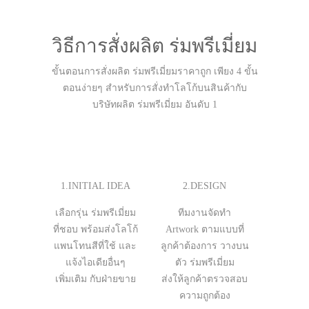
วิธีการสั่งผลิต ร่มพรีเมี่ยม
ขั้นตอนการสั่งผลิต ร่มพรีเมี่ยมราคาถูก เพียง 4 ขั้น
ตอนง่ายๆ สำหรับการสั่งทำโลโก้บนสินค้ากับ
บริษัทผลิต ร่มพรีเมี่ยม อันดับ 1
1.INITIAL IDEA
2.DESIGN
เลือกรุ่น ร่มพรีเมี่ยม
ทีมงานจัดทำ
ที่ชอบ พร้อมส่งโลโก้
Artwork ตามแบบที่
แพนโทนสีที่ใช้ และ
ลูกค้าต้องการ วางบน
แจ้งไอเดียอื่นๆ
ตัว ร่มพรีเมี่ยม
เพิ่มเติม กับฝ่ายขาย
ส่งให้ลูกค้าตรวจสอบ
ความถูกต้อง