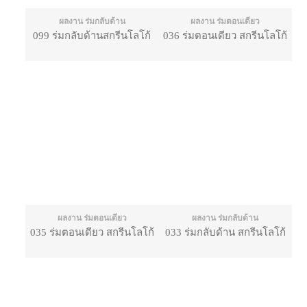
ผลงาน ร่มกลับด้าน
ผลงาน ร่มตอนเดียว
099 ร่มกลับด้านสกรีนโลโก้
036 ร่มตอนเดียว สกรีนโลโก้
ผลงาน ร่มตอนเดียว
ผลงาน ร่มกลับด้าน
035 ร่มตอนเดียว สกรีนโลโก้
033 ร่มกลับด้าน สกรีนโลโก้