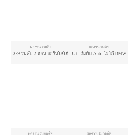
ผลงาน ร่มพับ
ผลงาน ร่มพับ
079 ร่มพับ 2 ตอน สกรีนโลโก้
031 ร่มพับ Auto โลโก้ BMW
ผลงาน ร่มกอล์ฟ
ผลงาน ร่มกอล์ฟ