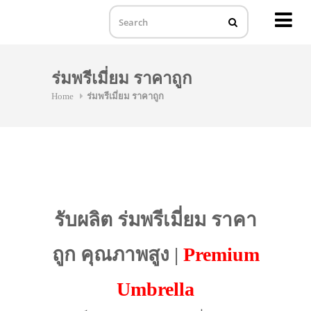
MENU
Skip
to
ร่มพรีเมี่ยม ราคาถูก
content
Home
ร่มพรีเมี่ยม ราคาถูก
รับผลิต ร่มพรีเมี่ยม ราคา
ถูก คุณภาพสูง |
Premium
Umbrella