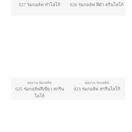
027 ร่มกอล์ฟ ทำโลโก้
026 ร่มกอล์ฟ สีดำ สกีนโลโก้
ผลงาน ร่มกอล์ฟ
ผลงาน ร่มกอล์ฟ
025 ร่มกอล์ฟสีเขียว สกรีน
023 ร่มกอล์ฟ สกรีนโลโก้
โลโก้