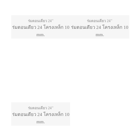
ร่มตอนเดียว 24"
ร่มตอนเดียว 24"
ร่มตอนเดียว 24 โครงเหล็ก 10
ร่มตอนเดียว 24 โครงเหล็ก 10
mm.
mm.
ร่มตอนเดียว 24"
ร่มตอนเดียว 24 โครงเหล็ก 10
mm.