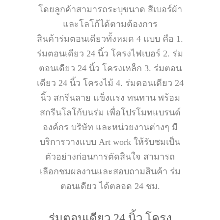
โดยลูกค้าสามารถระบุขนาด สีเบอร์ผ้า
และโลโก้ได้ตามต้องการ
สินค้าร่มตอนเดียวทั้งหมด 4 แบบ คือ 1.
ร่มตอนเดียว 24 นิ้ว โครงไฟเบอร์ 2.
ร่ม
ตอนเดียว 24 นิ้ว
โครงเหล็ก 3.
ร่มตอน
เดียว 24 นิ้ว โครงไม้ 4. ร่มตอนเดียว 24
นิ้ว สกรีนลาย
แข็งแรง ทนทาน พร้อม
สกรีนโลโก้บนร่ม เพื่อโปรโมทแบรนด์
องค์กร บริษัท และ
หน่วยงานต่าง
ๆ มี
บริการวางแบบ Art work ให้รับชมเป็น
ตัวอย่างก่อนการตัดสินใจ สามารถ
เลือกชมผลงานและสอบถามสินค้า ร่ม
ตอนเดียว ได้ตลอด 24 ชม.
ร่มตอนเดียว 24 นิ้ว โครง