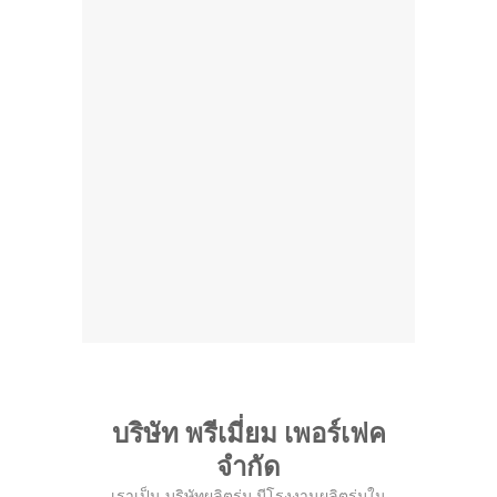
บริษัท พรีเมี่ยม เพอร์เฟค
จำกัด
เราเป็น บริษัทผลิตร่ม มีโรงงานผลิตร่มใน