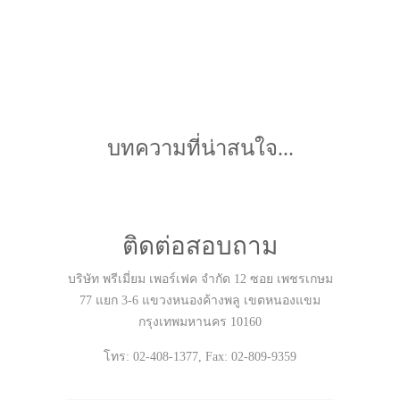
บทความที่น่าสนใจ...
ติดต่อสอบถาม
บริษัท พรีเมี่ยม เพอร์เฟค จำกัด
12 ซอย เพชรเกษม
77 แยก 3-6
แขวง
หนองค้างพลู เขตหนองแขม
กรุงเทพมหานคร 10160
โทร: 02-408-1377, Fax: 02-809-9359