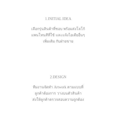
1.INITIAL IDEA
เลือกรุ่นสินค้าที่ชอบ พร้อมส่งโลโก้
แพนโทนสีที่ใช้ และแจ้งไอเดียอื่นๆ
เพิ่มเติม กับฝ่ายขาย
2.DESIGN
ทีมงานจัดทำ Artwork ตามแบบที่
ลูกค้าต้องการ วางบนตัวสินค้า
ส่งให้ลูกค้าตรวจสอบความถูกต้อง