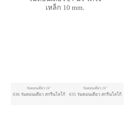
เหล็ก 10 mm.
ร่มตอนเดียว 24"
ร่มตอนเดียว 24"
036 ร่มตอนเดียว สกรีนโลโก้
035 ร่มตอนเดียว สกรีนโลโก้