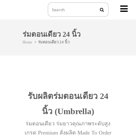
MENU
Skip
to
ร่มตอนเดียว 24 นิ้ว
content
Home
ร่มตอนเดียว 24 นิ้ว
รับผลิตร่มตอนเดียว 24
นิ้ว (U
mbrella)
ร่มตอนเดียว ร่มยาวคุณภาพระดับสูง
เกรด Premium สั่งผลิต Made To Order