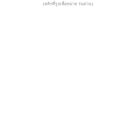
(คลิกที่รูปเพื่อขยาย ร่มด่วน)