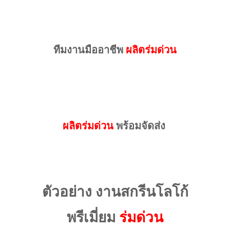
ทีมงานมืออาชีพ
ผลิตร่มด่วน
ผลิตร่มด่วน
พร้อมจัดส่ง
ตัวอย่าง งานสกรีนโลโก้
พรีเมี่ยม
ร่มด่วน