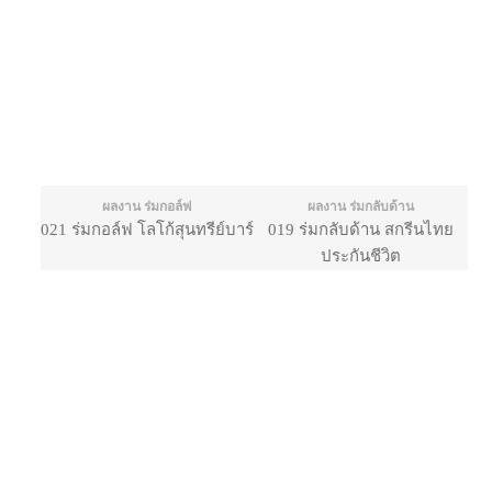
ผลงาน ร่มกอล์ฟ
ผลงาน ร่มกลับด้าน
021 ร่มกอล์ฟ โลโก้สุนทรีย์บาร์
019 ร่มกลับด้าน สกรีนไทย
ประกันชีวิต