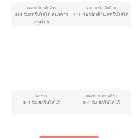
ผลงาน ร่มกลับด้าน
ผลงาน ร่มกลับด้าน
018 ร่มสกรีนโลโก้ ธนาคาร
016 ร่มกลับด้าน สกรีนโลโก้
กรุงไทย
ผลงาน
ผลงาน ร่มตอนเดียว
003 ร่ม สกรีนโลโก้
007 ร่ม สกรีนโลโก้