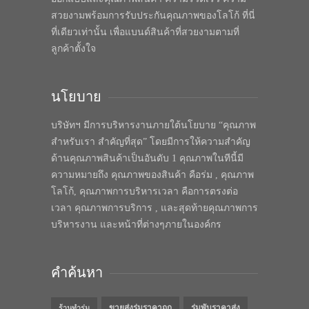
สวยงามพร้อมการรับประกันคุณภาพของโลโก้ ที่นี่
ที่เดียวเท่านั้น เพื่อแบนด์สินค้าที่สวยงามตามที่
ลูกค้าตั้งใจ
นโยบาย
บริษัทฯ มีการบริหารงานภายใต้นโยบาย “คุณภาพ
สำหรับเรา สำคัญที่สุด” โดยมีการให้ความสำคัญ
ด้านคุณภาพสินค้าเป็นอันดับ 1 คุณภาพในทีนี้มี
ความหมายถึง คุณภาพของสินค้า คือร่ม , คุณภาพ
โลโก้, คุณภาพการบริหารเวลา คือการตรงต่อ
เวลา คุณภาพการบริการ , และสุดท้ายคุณภาพการ
บริหารงาน และหน้าที่ต่างๆภายในองค์กร
คำค้นหา
ขายส่งร่มราคาถูก
ร่มพับราคาส่ง
ร้านทำร่ม