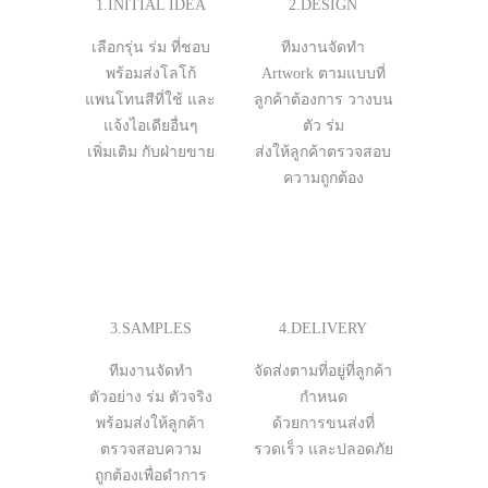
1.INITIAL IDEA
2.DESIGN
เลือกรุ่น ร่ม ที่ชอบ
ทีมงานจัดทำ
พร้อมส่งโลโก้
Artwork ตามแบบที่
แพนโทนสีที่ใช้ และ
ลูกค้าต้องการ วางบน
แจ้งไอเดียอื่นๆ
ตัว ร่ม
เพิ่มเติม กับฝ่ายขาย
ส่งให้ลูกค้าตรวจสอบ
ความถูกต้อง
3.SAMPLES
4.DELIVERY
ทีมงานจัดทำ
จัดส่งตามที่อยู่ที่ลูกค้า
ตัวอย่าง ร่ม ตัวจริง
กำหนด
พร้อมส่งให้ลูกค้า
ด้วยการขนส่งที่
ตรวจสอบความ
รวดเร็ว และปลอดภัย
ถูกต้องเพื่อดำการ