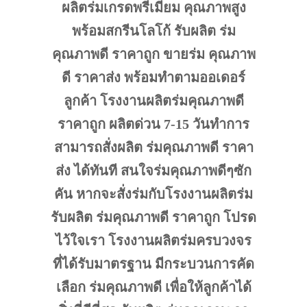
ผลิตร่มเกรดพรีเมี่ยม คุณภาพสูง
พร้อมสกรีนโลโก้ รับผลิต ร่ม
คุณภาพดี ราคาถูก ขายร่ม คุณภาพ
ดี ราคาส่ง พร้อมทำตามออเดอร์
ลูกค้า โรงงานผลิตร่มคุณภาพดี
ราคาถูก ผลิตด่วน 7-15 วันทำการ
สามารถสั่งผลิต ร่มคุณภาพดี ราคา
ส่ง ได้ทันที สนใจร่มคุณภาพดีๆซัก
คัน หากจะสั่งร่มกับโรงงานผลิตร่ม
รับผลิต ร่มคุณภาพดี ราคาถูก โปรด
ไว้ใจเรา โรงงานผลิตร่มครบวงจร
ที่ได้รับมาตรฐาน มีกระบวนการคัด
เลือก ร่มคุณภาพดี เพื่อให้ลูกค้าได้