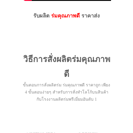
รับผลิต
ร่มคุณภาพดี
ราคาส่ง
วิธีการสั่งผลิตร่มคุณภาพ
ดี
ขั้นตอนการสั่งผลิตร่ม ร่มคุณภาพดี ราคาถูก เพียง
4 ขั้นตอนง่ายๆ สำหรับการสั่งทำโลโก้บนสินค้า
กับโรงงานผลิตร่มพรีเมี่ยมอันดับ 1