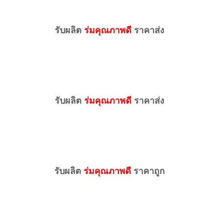
รับผลิต
ร่มคุณภาพดี
ราคาส่ง
รับผลิต
ร่มคุณภาพดี
ราคาส่ง
รับผลิต
ร่มคุณภาพดี
ราคาถูก