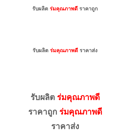
รับผลิต
ร่มคุณภาพดี
ราคาถูก
รับผลิต
ร่มคุณภาพดี
ราคาส่ง
รับผลิต
ร่มคุณภาพดี
ราคาถูก
ร่มคุณภาพดี
ราคาส่ง