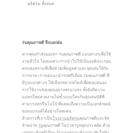
ผลิตร่ม ทั้งหมด
ร่มคุณภาพดี จึงบอกต่อ
หากคุณกำลังมองหา ร่มคุณภาพดี แบบต่างๆเพื่อใช้
งานทั่วไป โดยเฉพาะการนำไปใช้เป็นองค์ประกอบ
ตกแต่งสถานที่เพื่อช่วยเพิ่มมูลค่าและจุดเด่นให้กับ
การขาย เราขอแนะนำร่มพรีเมี่ยม ร่มคุณภาพดี ที่
มีรูปแบบต่างๆ ให้เลือกหลากสไตล์เพื่อตอบสนอง
การใช้งานของคุณอย่างครบวงจร ทั้งยังมีความ
แปลกใหม่สวยงามไม่ซ้ำแบบใครกับคุณสมบัติที่
สามารถสกรีนโลโก้ ที่แสดงถึงความเป็นเอกลักษณ์
ของแบรนด์ได้อย่างโดดเด่น
ด้วยการที่เราเป็น
โรงงานผลิตร่ม
คุณภาพดีและจัด
จำหน่าย
ร่ม
คุณภาพดี ในราคาถูกสุดประหยัด ด้วย
เกรดระดับพรีเมี่ยม รับรองคุณจะต้องประทับใจกับ