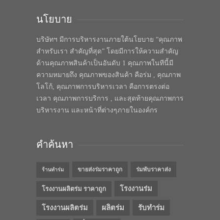
นโยบาย
บริษัทฯ มีการบริหารงานภายใต้นโยบาย “คุณภาพ
สำหรับเรา สำคัญที่สุด” โดยมีการให้ความสำคัญ
ด้านคุณภาพสินค้าเป็นอันดับ 1 คุณภาพในทีนี้มี
ความหมายถึง คุณภาพของสินค้า คือร่ม , คุณภาพ
โลโก้, คุณภาพการบริหารเวลา คือการตรงต่อ
เวลา คุณภาพการบริการ , และสุดท้ายคุณภาพการ
บริหารงาน และหน้าที่ต่างๆภายในองค์กร
คำค้นหา
ขายส่งร่มราคาถูก
ร่มพับราคาส่ง
ร้านทำร่ม
โรงงานร่ม
โรงงานผลิตร่ม ราคาถูก
โรงงานผลิตร่ม
ผลิตร่ม
รับทำร่ม