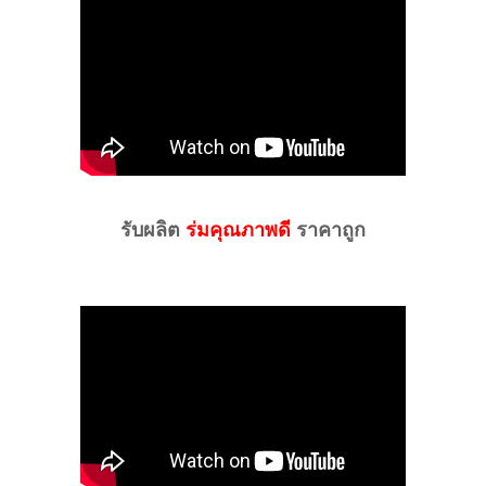
รับผลิต
ร่มคุณภาพดี
ราคาถูก