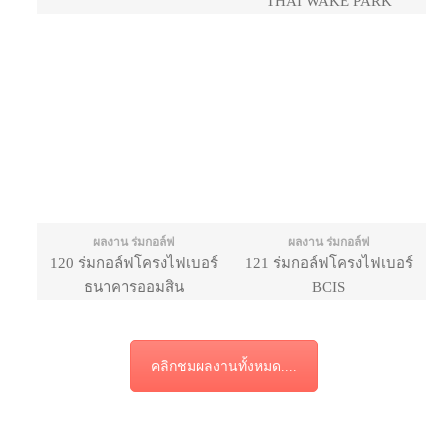
THAI WAKE PARK
ผลงาน ร่มกอล์ฟ
ผลงาน ร่มกอล์ฟ
120 ร่มกอล์ฟโครงไฟเบอร์
121 ร่มกอล์ฟโครงไฟเบอร์
ธนาคารออมสิน
BCIS
คลิกชมผลงานทั้งหมด....