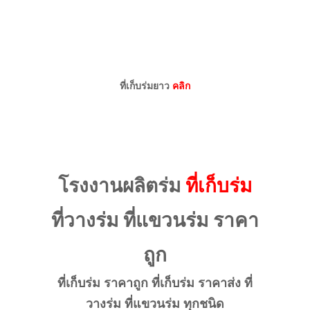
ที่เก็บร่มยาว
คลิก
โรงงานผลิตร่ม
ที่เก็บร่ม
ที่วางร่ม ที่แขวนร่ม ราคา
ถูก
ที่เก็บร่ม ราคาถูก ที่เก็บร่ม ราคาส่ง ที่
วางร่ม ที่แขวนร่ม ทุกชนิด