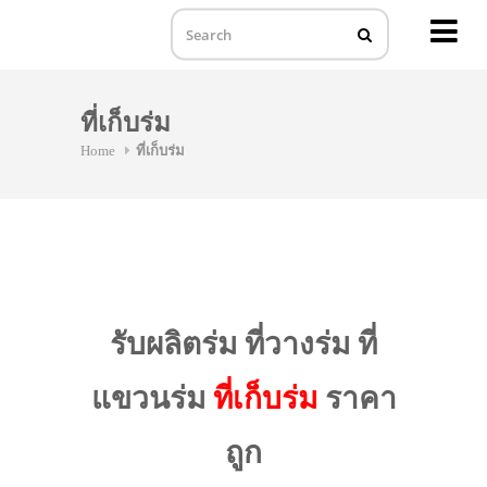
MENU
Skip
to
ที่เก็บร่ม
content
Home
ที่เก็บร่ม
รับผลิตร่ม ที่วางร่ม ที่
แขวนร่ม
ที่เก็บร่ม
ราคา
ถูก