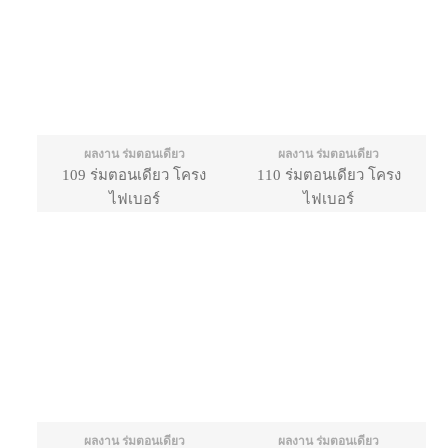
ผลงาน ร่มตอนเดียว
ผลงาน ร่มตอนเดียว
109 ร่มตอนเดียว โครง
110 ร่มตอนเดียว โครง
ไฟเบอร์
ไฟเบอร์
ผลงาน ร่มตอนเดียว
ผลงาน ร่มตอนเดียว